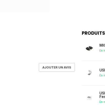
PRODUITS
MI
En 
AJOUTER UN AVIS
US
En 
US
Fe
En 