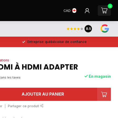
0
CAD
8.5
Entreprise québécoise de confiance
ations
DMI À HDMI ADAPTER
En magasin
Sans les taxes
AJOUTER AU PANIER
er
Partager ce produit