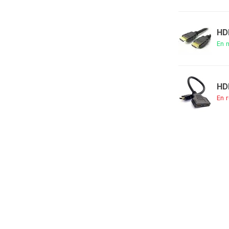
HD
En 
HD
En 