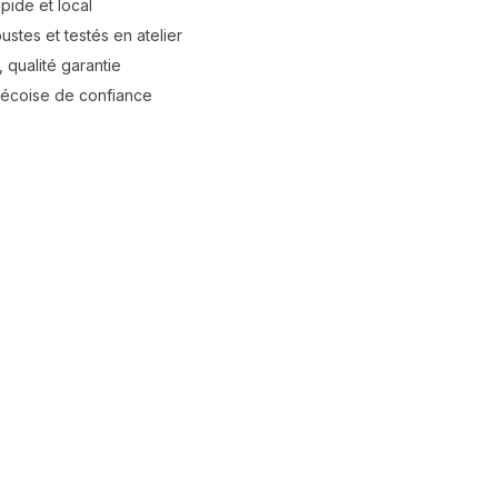
apide et local
stes et testés en atelier
 qualité garantie
bécoise de confiance