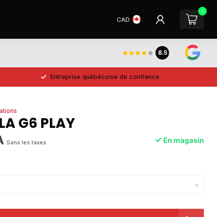
0
CAD
8.5
Entreprise québécoise de confiance
ations
A G6 PLAY
A
En magasin
Sans les taxes