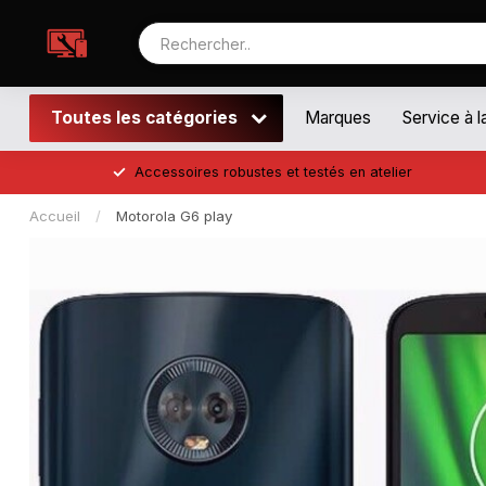
Toutes les catégories
Marques
Service à l
Accessoires robustes et testés en atelier
Accueil
/
Motorola G6 play