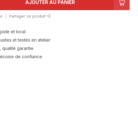
AJOUTER AU PANIER
er
Partager ce produit
apide et local
stes et testés en atelier
 qualité garantie
bécoise de confiance