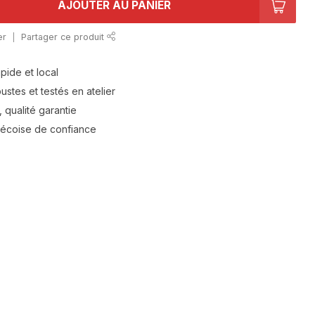
AJOUTER AU PANIER
er
Partager ce produit
apide et local
stes et testés en atelier
 qualité garantie
bécoise de confiance