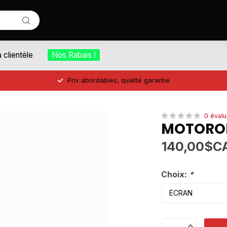
a clientèle
Nos Rabais !
Prix abordables, qualité garantie
0 évalu
MOTOROL
140,00$C
Choix:
*