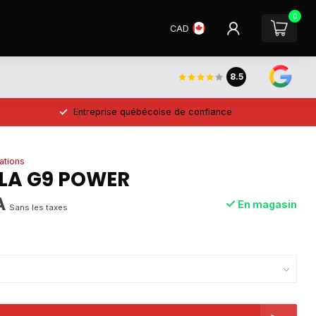
0
CAD
8.5
Entreprise québécoise de confiance
ations
A G9 POWER
A
En magasin
Sans les taxes