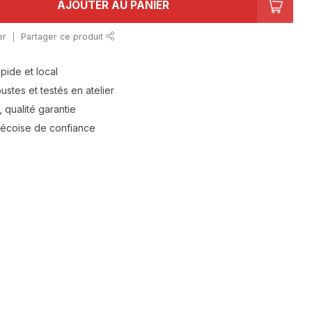
AJOUTER AU PANIER
er
Partager ce produit
apide et local
stes et testés en atelier
 qualité garantie
bécoise de confiance