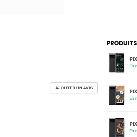
PRODUITS
PI
En 
AJOUTER UN AVIS
PI
En 
PI
En 