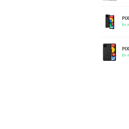
PI
En 
PI
En 