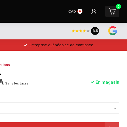
0
CAD
8.5
Entreprise québécoise de confiance
ations
L
A
En magasin
Sans les taxes