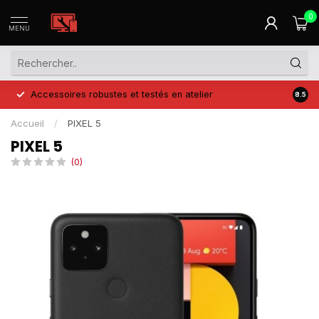
0
MENU
Accessoires robustes et testés en atelier
Prix 
8.5
Accueil
/
PIXEL 5
PIXEL 5
(0)