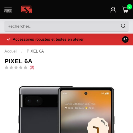
0
MENU
Accessoires robustes et testés en atelier
Prix a
8.5
Accueil
/
PIXEL 6A
PIXEL 6A
(0)