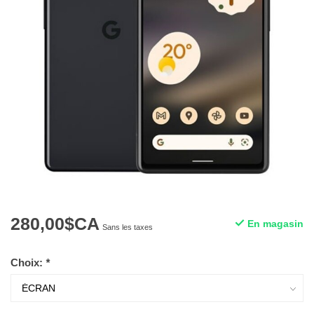
280,00$CA
En magasin
Sans les taxes
Choix:
*