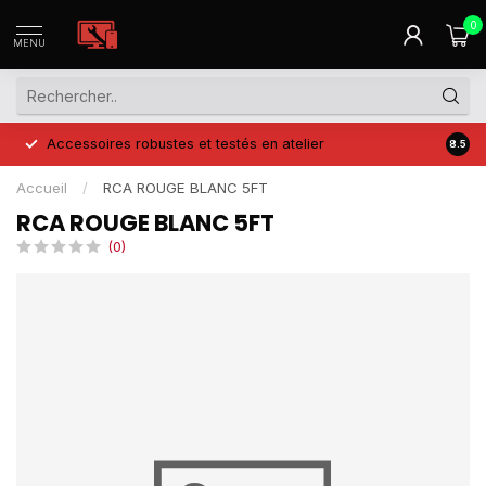
0
MENU
Accessoires robustes et testés en atelier
Prix 
8.5
Accueil
/
RCA ROUGE BLANC 5FT
RCA ROUGE BLANC 5FT
(0)