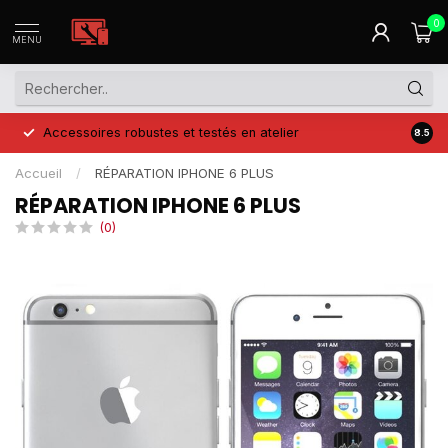
0
MENU
Accessoires robustes et testés en atelier
Prix 
8.5
Accueil
/
RÉPARATION IPHONE 6 PLUS
RÉPARATION IPHONE 6 PLUS
(0)