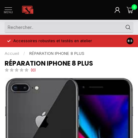
0
MENU
Accessoires robustes et testés en atelier
Prix 
8.5
Accueil
/
RÉPARATION IPHONE 8 PLUS
RÉPARATION IPHONE 8 PLUS
(0)