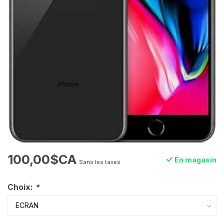
100,00$CA
En magasin
Sans les taxes
Choix:
*