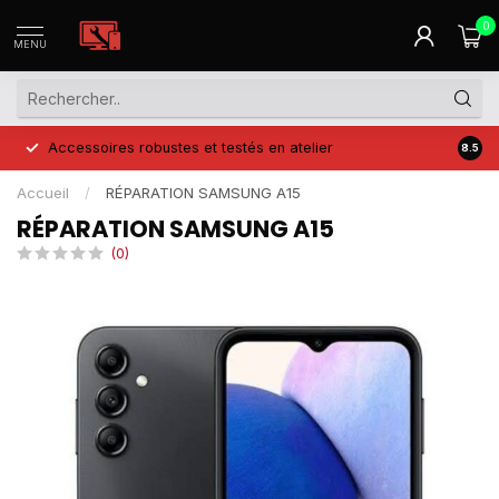
0
MENU
Accessoires robustes et testés en atelier
Prix 
8.5
Accueil
/
RÉPARATION SAMSUNG A15
RÉPARATION SAMSUNG A15
(0)