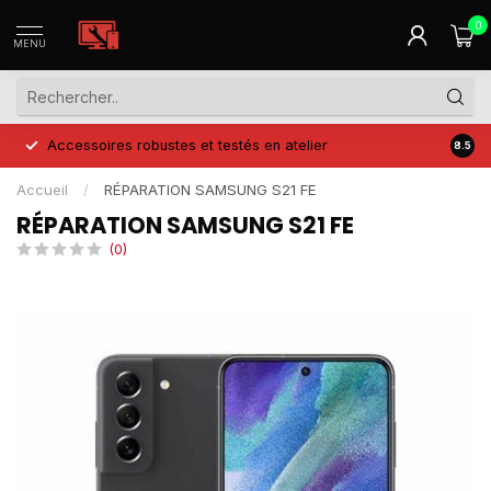
0
MENU
Accessoires robustes et testés en atelier
Prix 
8.5
Accueil
/
RÉPARATION SAMSUNG S21 FE
RÉPARATION SAMSUNG S21 FE
(0)