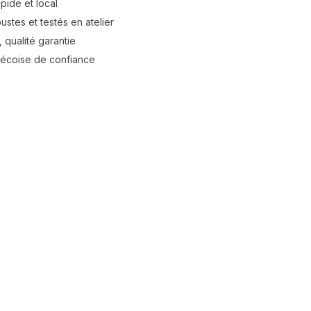
apide et local
stes et testés en atelier
 qualité garantie
bécoise de confiance