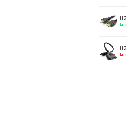
HD
En 
HD
En 