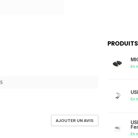
PRODUITS
MI
En 
25
US
En 
AJOUTER UN AVIS
US
Fe
En 