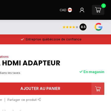
0
CAD
8.5
Entreprise québécoise de confiance
ations
À HDMI ADAPTEUR
En magasin
Sans les taxes
AJOUTER AU PANIER
er
Partager ce produit