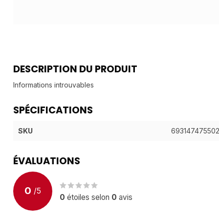
DESCRIPTION DU PRODUIT
Informations introuvables
SPÉCIFICATIONS
SKU
69314747550
ÉVALUATIONS
0
/
5
0
étoiles selon
0
avis