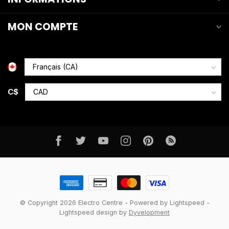
MON COMPTE
C$
© Copyright 2026 Electro Centre
- Powered by
Lightspeed
-
Lightspeed design
by
Dyvelopment