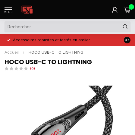
0
MENU
Accessoires robustes et testés en atelier
Prix 
8.5
Accueil
/
HOCO USB-C TO LIGHTNING
HOCO USB-C TO LIGHTNING
(0)