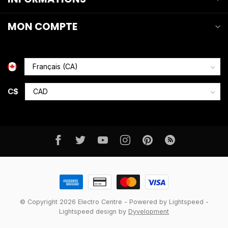
MON COMPTE
C$
© Copyright 2026 Electro Centre
- Powered by
Lightspeed
-
Lightspeed design
by
Dyvelopment