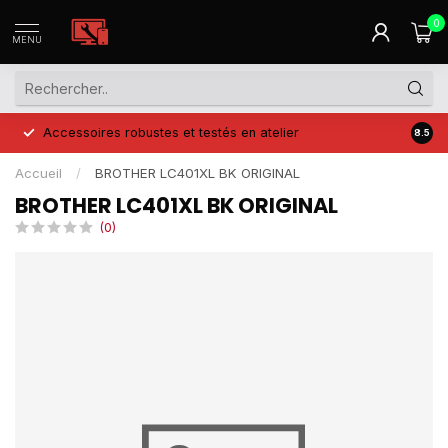
0
MENU
Accessoires robustes et testés en atelier
Prix 
8.5
Accueil
/
BROTHER LC401XL BK ORIGINAL
BROTHER LC401XL BK ORIGINAL
(0)