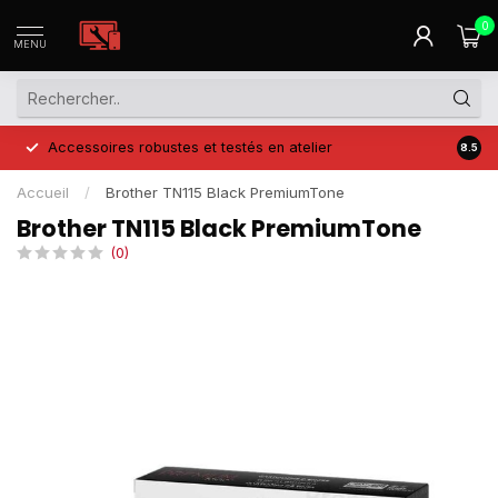
0
MENU
Accessoires robustes et testés en atelier
Prix 
8.5
Accueil
/
Brother TN115 Black PremiumTone
Brother TN115 Black PremiumTone
(0)