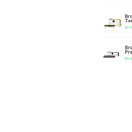
Br
To
En 
Br
Pr
En 