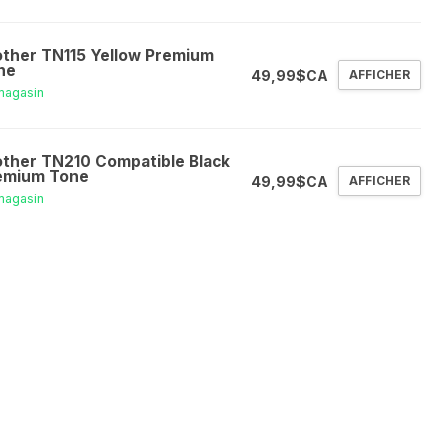
other TN115 Yellow Premium
ne
49,99$CA
AFFICHER
magasin
other TN210 Compatible Black
emium Tone
49,99$CA
AFFICHER
magasin