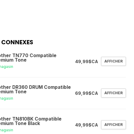
 CONNEXES
other TN770 Compatible
emium Tone
49,99$CA
AFFICHER
magasin
other DR360 DRUM Compatible
emium Tone
69,99$CA
AFFICHER
magasin
other TN810BK Compatible
emium Tone Black
49,99$CA
AFFICHER
magasin