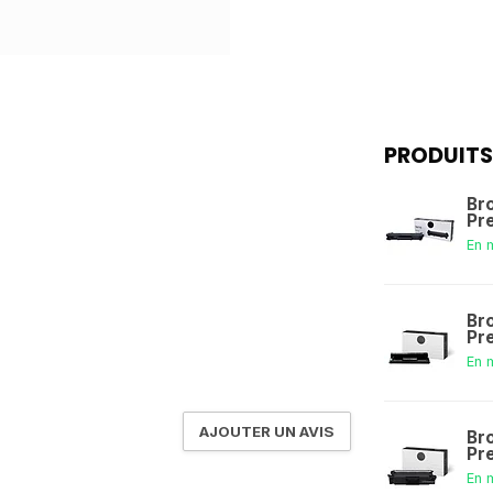
PRODUITS
Br
Pr
En 
Br
Pr
En 
AJOUTER UN AVIS
Br
Pr
En 