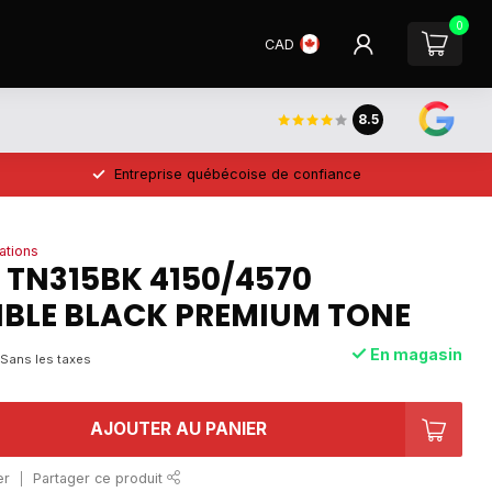
0
CAD
8.5
Entreprise québécoise de confiance
ations
 TN315BK 4150/4570
BLE BLACK PREMIUM TONE
En magasin
Sans les taxes
AJOUTER AU PANIER
er
Partager ce produit