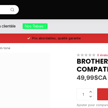
a clientèle
Nos Rabais !
Prix abordables, qualité garantie
um tone
0 évalu
BROTHER
COMPATI
49,99$CA
Ajouter pour compar