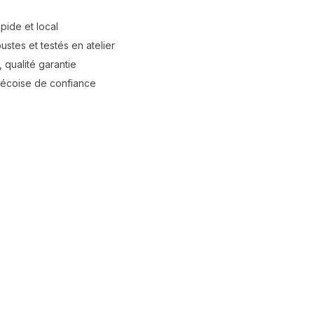
apide et local
stes et testés en atelier
 qualité garantie
bécoise de confiance