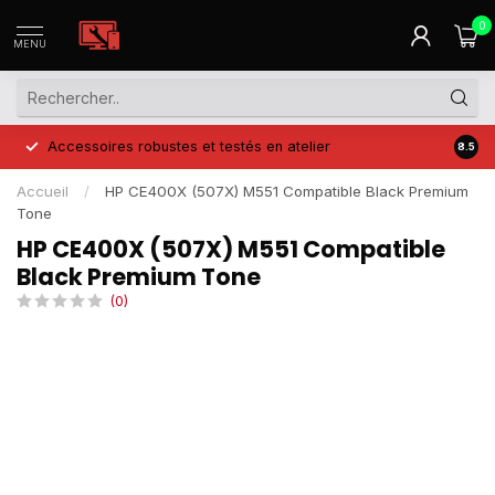
0
MENU
Accessoires robustes et testés en atelier
Prix 
8.5
Accueil
/
HP CE400X (507X) M551 Compatible Black Premium
Tone
HP CE400X (507X) M551 Compatible
Black Premium Tone
(0)