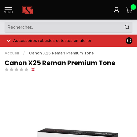
0
MENU
Accessoires robustes et testés en atelier
Prix 
8.5
Accueil
/
Canon X25 Reman Premium Tone
Canon X25 Reman Premium Tone
(0)