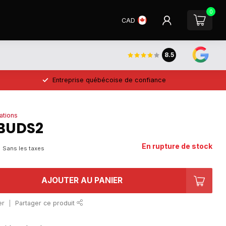
0
CAD
8.5
Entreprise québécoise de confiance
ations
BUDS2
A
En rupture de stock
Sans les taxes
AJOUTER AU PANIER
er
Partager ce produit