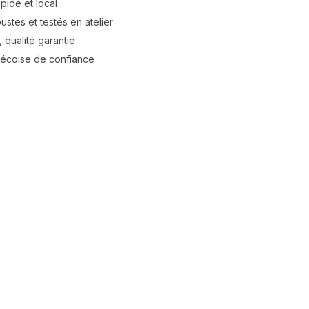
apide et local
stes et testés en atelier
 qualité garantie
bécoise de confiance