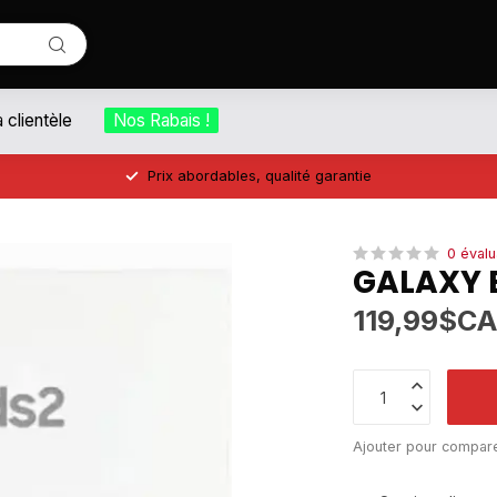
a clientèle
Nos Rabais !
Prix abordables, qualité garantie
0 évalu
GALAXY 
119,99$C
Ajouter pour compar