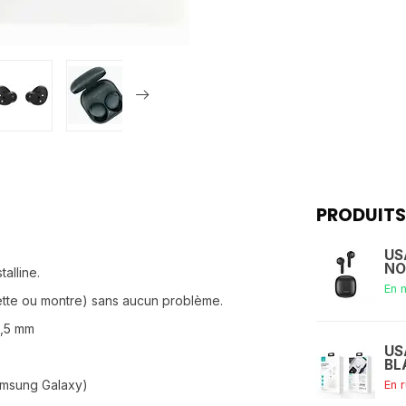
PRODUITS
US
NOI
alline.
En 
lette ou montre) sans aucun problème.
6,5 mm
US
BL
amsung Galaxy)
En 