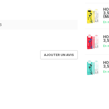
HO
3,
(M
En 
6
HO
3,
En 
AJOUTER UN AVIS
HO
3,
En 