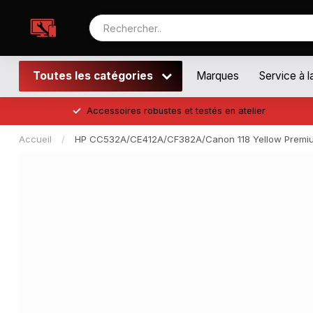
Toutes les catégories
Marques
Service à l
Accessoires robustes et testés en atelier
Accueil
/
HP CC532A/CE412A/CF382A/Canon 118 Yellow Premi