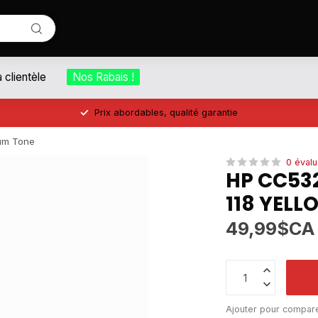
a clientèle
Nos Rabais !
Prix abordables, qualité garantie
um Tone
0 évalu
HP CC53
118 YEL
49,99$CA
Ajouter pour compar