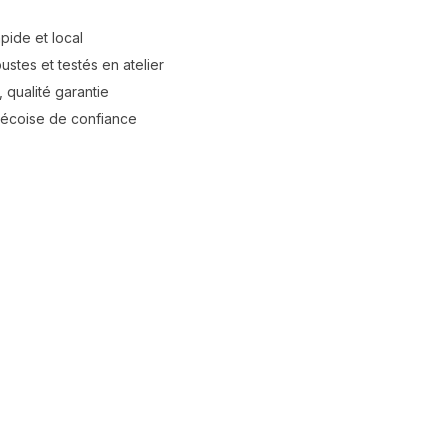
apide et local
stes et testés en atelier
 qualité garantie
bécoise de confiance