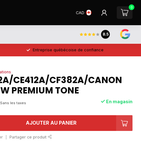
0
CAD
8.5
Entreprise québécoise de confiance
ations
2A/CE412A/CF382A/CANON
LOW PREMIUM TONE
En magasin
Sans les taxes
AJOUTER AU PANIER
er
Partager ce produit