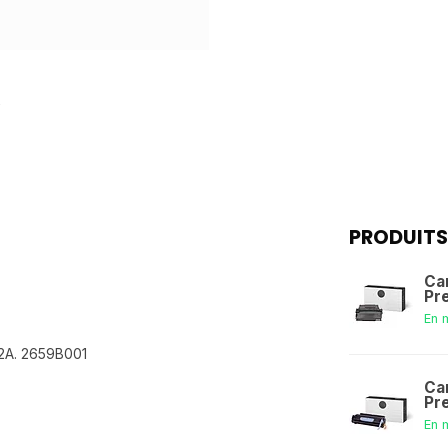
PRODUITS
Ca
Pr
En 
2A. 2659B001
Ca
Pr
En 