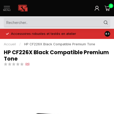
0
MENU
Accessoires robustes et testés en atelier
Prix 
8.5
Accueil
/
HP CF226X Black Compatible Premium Tone
HP CF226X Black Compatible Premium
Tone
(0)