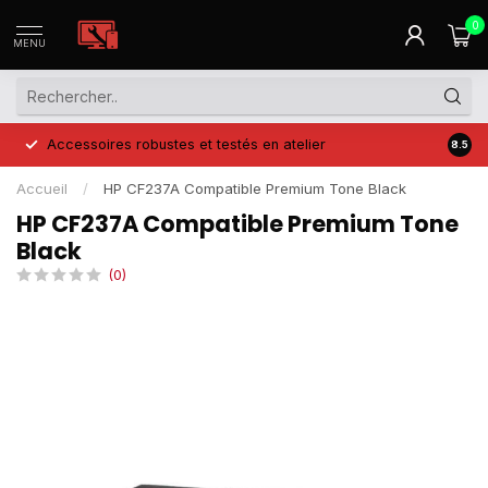
0
MENU
Accessoires robustes et testés en atelier
Prix 
8.5
Accueil
/
HP CF237A Compatible Premium Tone Black
HP CF237A Compatible Premium Tone
Black
(0)