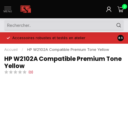
0
MENU
Accessoires robustes et testés en atelier
Prix 
8.5
Accueil
/
HP W2102A Compatible Premium Tone Yellow
HP W2102A Compatible Premium Tone
Yellow
(0)