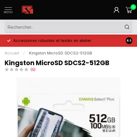
0
MENU
Accessoires robustes et testés en atelier
Prix 
8.5
Accueil
/
Kingston MicroSD SDCS2-512GB
Kingston MicroSD SDCS2-512GB
(0)