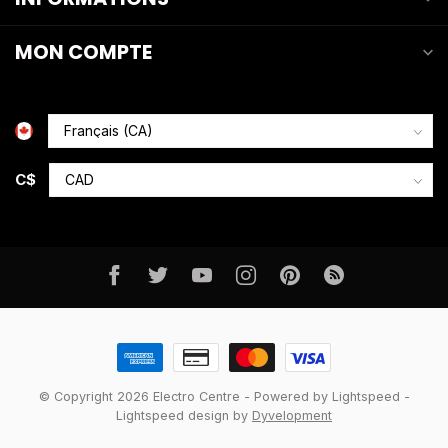
MON COMPTE
C$
© Copyright 2026 Electro Centre
- Powered by
Lightspeed
-
Lightspeed design
by
Dyvelopment