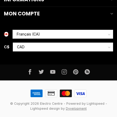
MON COMPTE
C$
© Copyright 2026 Electro Centre
- Powered by
Lightspeed
-
Lightspeed design
by
Dyvelopment