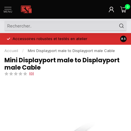
0
MENU
Accessoires robustes et testés en atelier
Prix 
8.5
Accueil
/
Mini Displayport male to Displayport male Cable
Mini Displayport male to Displayport
male Cable
(0)