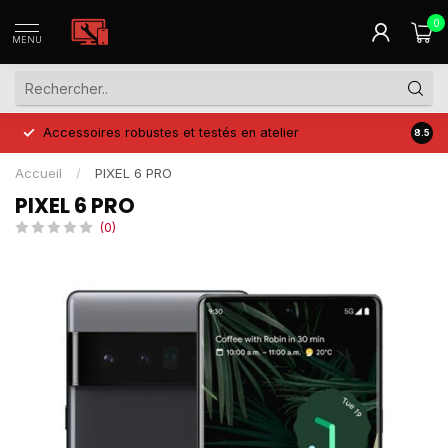
0
MENU
Accessoires robustes et testés en atelier
Prix 
8.5
Accueil
/
PIXEL 6 PRO
PIXEL 6 PRO
(0)