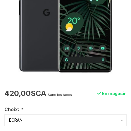
420,00$CA
En magasin
Sans les taxes
Choix:
*