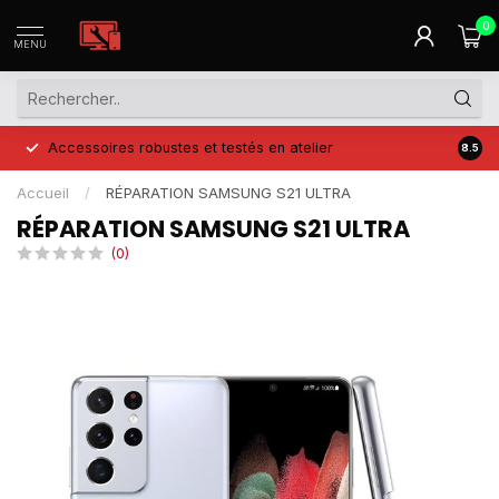
0
MENU
Accessoires robustes et testés en atelier
Prix 
8.5
Accueil
/
RÉPARATION SAMSUNG S21 ULTRA
RÉPARATION SAMSUNG S21 ULTRA
(0)