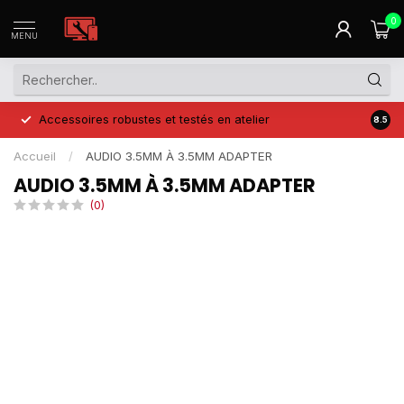
0
MENU
Accessoires robustes et testés en atelier
Prix 
8.5
Accueil
/
AUDIO 3.5MM À 3.5MM ADAPTER
AUDIO 3.5MM À 3.5MM ADAPTER
(0)